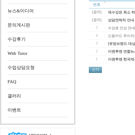
번호
뉴스&미디어
[공지]
재수강은 최소 하
[공지]
상담연락처 안내 
문의게시판
5
수강료 인상 안내
4
신용카드 무이자
수강후기
3
[유망브랜드 대상
2
이맨투맨 연합뉴
With Tutor
1
이맨투맨 한국재
수업상담요청
FAQ
갤러리
이벤트